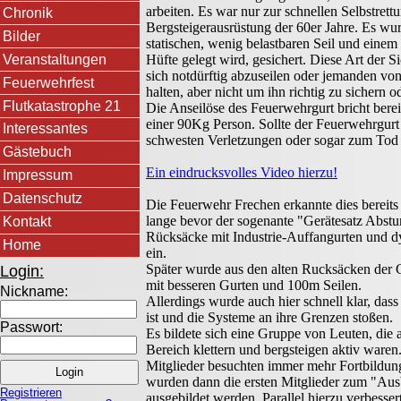
arbeiten. Es war nur zur schnellen Selbstrett
Chronik
Bergsteigerausrüstung der 60er Jahre. Es wu
Bilder
statischen, wenig belastbaren Seil und einem
Veranstaltungen
Hüfte gelegt wird, gesichert. Diese Art der 
sich notdürftig abzuseilen oder jemanden vo
Feuerwehrfest
halten, aber nicht um ihn richtig zu sichern o
Flutkatastrophe 21
Die Anseilöse des Feuerwehrgurt bricht bere
einer 90Kg Person. Sollte der Feuerwehrgurt 
Interessantes
schwesten Verletzungen oder sogar zum Tod 
Gästebuch
Ein eindrucksvolles Video hierzu!
Impressum
Datenschutz
Die Feuerwehr Frechen erkannte dies bereits 
lange bevor der sogenante "Gerätesatz Abstu
Kontakt
Rücksäcke mit Industrie-Auffangurten und 
Home
ein.
Später wurde aus den alten Rucksäcken der 
Login:
mit besseren Gurten und 100m Seilen.
Nickname:
Allerdings wurde auch hier schnell klar, das
ist und die Systeme an ihre Grenzen stoßen.
Passwort:
Es bildete sich eine Gruppe von Leuten, die a
Bereich klettern und bergsteigen aktiv ware
Mitglieder besuchten immer mehr Fortbildung
wurden dann die ersten Mitglieder zum "Aus
Registrieren
ausgebildet werden. Parallel hierzu verbesser