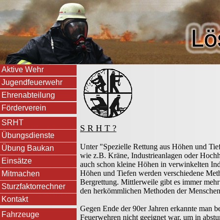
Aktive Wehr
Jugendfeuerwehr
Ehrenabteilung
Förderverein
SRHT
S R H T ?
Übungsdienste
Unter "Spezielle Rettung aus Höhen und Tie
Übung Baukan
wie z.B. Kräne, Industrieanlagen oder Hochh
Einsätze
auch schon kleine Höhen in verwinkelten Ind
Höhen und Tiefen werden verschiedene Method
Mitmachen
Bergrettung. Mittlerweile gibt es immer mehr
Sturzfaktorrechner
den herkömmlichen Methoden der Menschenret
Kontakt
Gegen Ende der 90er Jahren erkannte man ber
Fahrzeuge
Feuerwehren nicht geeignet war, um in abstu