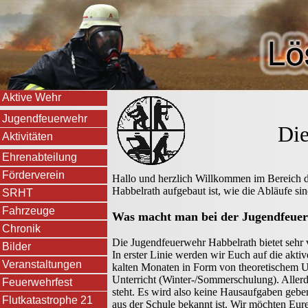
Aktive Wehr
Jugendfeuerwehr
Die
Aktivitäten
Ehrenabteilung
Förderverein
Hallo und herzlich Willkommen im Bereich d
Habbelrath aufgebaut ist, wie die Abläufe sin
SRHT
Fahrzeuge
Was macht man bei der Jugendfeue
Chronik
Die Jugendfeuerwehr Habbelrath bietet sehr
Bilder
In erster Linie werden wir Euch auf die aktiv
Veranstaltungen
kalten Monaten in Form von theoretischem 
Unterricht (Winter-/Sommerschulung). Allerd
Feuerwehrfest
steht. Es wird also keine Hausaufgaben gebe
Flutkatastrophe 21
aus der Schule bekannt ist. Wir möchten Eur