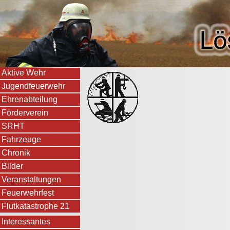
Aktive Wehr
Jugendfeuerwehr
Ehrenabteilung
Förderverein
SRHT
Fahrzeuge
Chronik
Bilder
Veranstaltungen
Feuerwehrfest
Flutkatastrophe 21
Interessantes