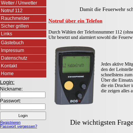
Wetter / Unwetter
Damit die Feuerwehr schnell helfen
Notruf 112
Rauchmelder
Notruf über ein Telefon
Sicher grillen
Durch Wählen der Telefonnummer 112 (ohne Vor
Links
Uhr besetzt und alarmiert sowohl die Feuerw
Gästebuch
Impressum
Datenschutz
Jedes aktive Mit
Kontakt
den der Leitstel
Home
schnellstens zum
Über die Einsatz
Login:
die ein Drucker 
Nickname:
die zeigen alles 
Passwort:
Die wichtigsten Frage
Registrieren
Passwort vergessen?