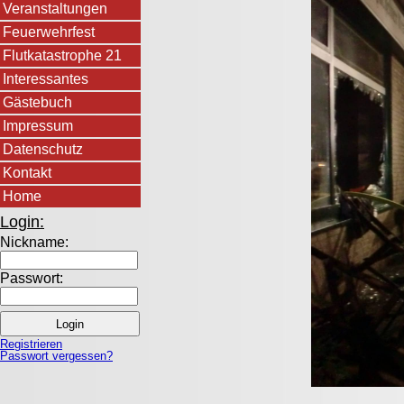
Veranstaltungen
Feuerwehrfest
Flutkatastrophe 21
Interessantes
Gästebuch
Impressum
Datenschutz
Kontakt
Home
Login:
Nickname:
Passwort:
Registrieren
Passwort vergessen?