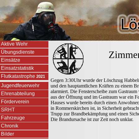
Aktive Wehr
Zimmerb
Übungsdienste
Einsätze
Einsatzstatistik
Flutkatastrophe
2021
Gegen 3:30Uhr wurde der Löschzug Habbel
Jugendfeuerwehr
und den hauptamtlichen Kräften zu einem Br
alarmiert. Die Fensterscheibe zum Gastraum w
Ehrenabteilung
aus der Öffnung und im Gastraum war ein Fe
Förderverein
Hauses wurde bereits durch einen Anwohner, 
in Rommerskirchen ist, in Sicherheit gebrach
SRHT
Trupp zur Brandbekämpfung und einen Sicherh
Fahrzeuge
Die Brandursache ist zur Zeit noch unklar.
Chronik
Bilder