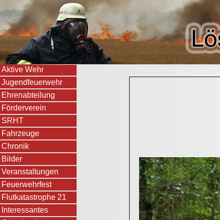
Aktive Wehr
Jugendfeuerwehr
Ehrenabteilung
Förderverein
SRHT
Fahrzeuge
Chronik
Bilder
Veranstaltungen
Feuerwehrfest
Flutkatastrophe 21
Interessantes